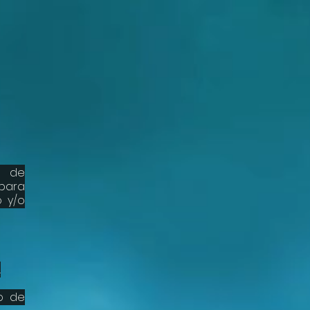
h
.com
Lláman
ón.
 de
para
o y/o
.
o de