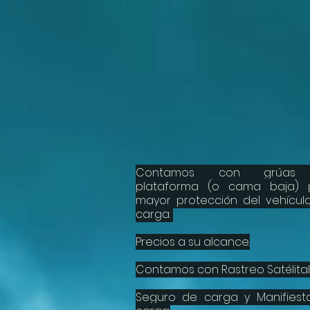
GruasYa24
Tu necesidad,
nosotros la soluci
Contamos con grúas
plataforma (o cama baja) 
mayor protección del vehícul
carga.
Precios a su alcance.
Contamos con Rastreo Satélital
Seguro de carga y Manifiest