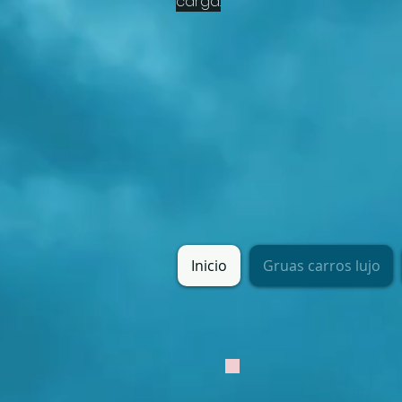
carga.
Inicio
Gruas carros lujo