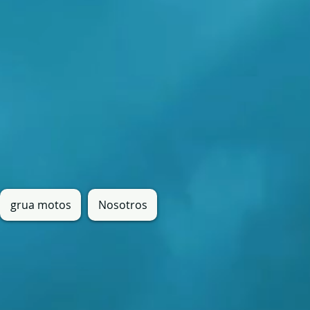
grua motos
Nosotros