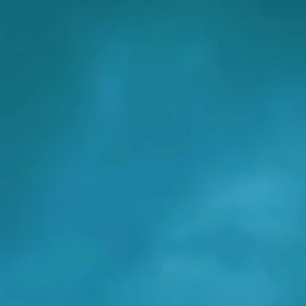
(320)226-2701
os: