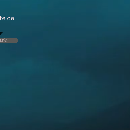
te de
 MÁS